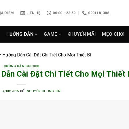
ỊA ĐIỂM
LIÊN HỆ
00:00 - 23:59
0901181308
HƯỚNG DẪN
GAME
KHUYẾN MÃI
MẸO CHƠI
 Hướng Dẫn Cài Đặt Chi Tiết Cho Mọi Thiết Bị
HƯỚNG DẪN GOOD88
ẫn Cài Đặt Chi Tiết Cho Mọi Thiết 
O
04/08/2025
BỞI
NGUYỄN CHUNG TÍN