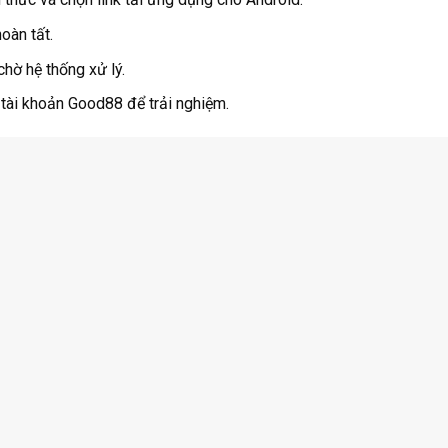
hoàn tất.
chờ hệ thống xử lý.
tài khoản Good88 để trải nghiệm.