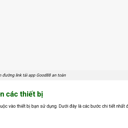
 đường link tải app Good88 an toàn
 các thiết bị
uộc vào thiết bị bạn sử dụng. Dưới đây là các bước chi tiết nhất 