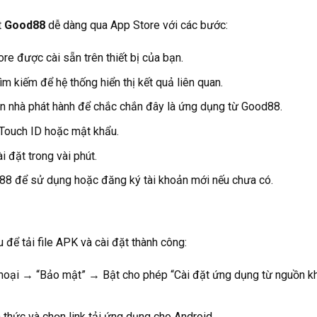
t
Good88
dễ dàng qua App Store với các bước:
e được cài sẵn trên thiết bị của bạn.
m kiếm để hệ thống hiển thị kết quả liên quan.
tin nhà phát hành để chắc chắn đây là ứng dụng từ Good88.
 Touch ID hoặc mật khẩu.
i đặt trong vài phút.
88 để sử dụng hoặc đăng ký tài khoản mới nếu chưa có.
 để tải file APK và cài đặt thành công:
 thoại → “Bảo mật” → Bật cho phép “Cài đặt ứng dụng từ nguồn k
thức và chọn link tải ứng dụng cho Android.