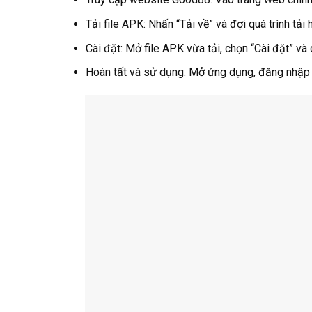
Tải file APK: Nhấn “Tải về” và đợi quá trình tải 
Cài đặt: Mở file APK vừa tải, chọn “Cài đặt” và 
Hoàn tất và sử dụng: Mở ứng dụng, đăng nhập 