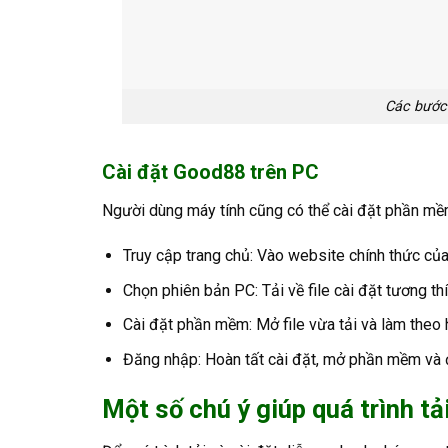
Các bước
Cài đặt Good88 trên PC
Người dùng máy tính cũng có thể cài đặt phần m
Truy cập trang chủ: Vào website chính thức củ
Chọn phiên bản PC: Tải về file cài đặt tương thí
Cài đặt phần mềm: Mở file vừa tải và làm theo
Đăng nhập: Hoàn tất cài đặt, mở phần mềm và
Một số chú ý giúp quá trình t