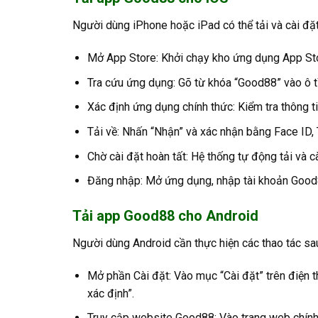
Người dùng iPhone hoặc iPad có thể tải và cài đặ
Mở App Store: Khởi chạy kho ứng dụng App Stor
Tra cứu ứng dụng: Gõ từ khóa “Good88” vào ô tì
Xác định ứng dụng chính thức: Kiểm tra thông 
Tải về: Nhấn “Nhận” và xác nhận bằng Face ID,
Chờ cài đặt hoàn tất: Hệ thống tự động tải và cà
Đăng nhập: Mở ứng dụng, nhập tài khoản Good
Tải app Good88 cho Android
Người dùng Android cần thực hiện các thao tác sau
Mở phần Cài đặt: Vào mục “Cài đặt” trên điện
xác định”.
Truy cập website Good88: Vào trang web chính 