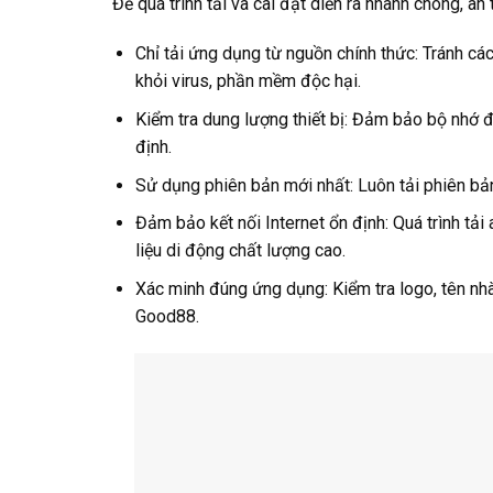
Để quá trình tải và cài đặt diễn ra nhanh chóng, a
Chỉ tải ứng dụng từ nguồn chính thức: Tránh các
khỏi virus, phần mềm độc hại.
Kiểm tra dung lượng thiết bị: Đảm bảo bộ nhớ 
định.
Sử dụng phiên bản mới nhất: Luôn tải phiên bản
Đảm bảo kết nối Internet ổn định: Quá trình t
liệu di động chất lượng cao.
Xác minh đúng ứng dụng: Kiểm tra logo, tên nhà
Good88.