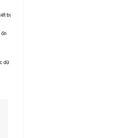
iết bị
 ổn
ặc dữ