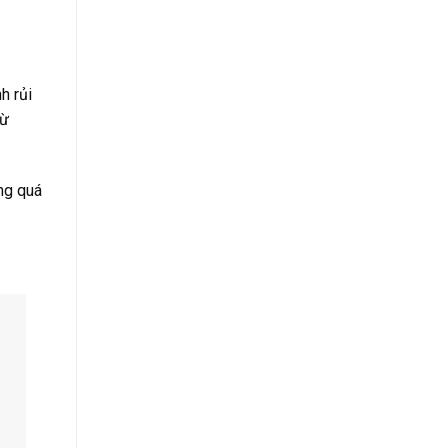
Làm
Chủ
Cuộc
Chơi
Tại
Good88
h rủi
từ
ong quá