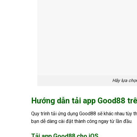
Hãy lựa chọn
Hướng dẫn tải app Good88 trên
Quy trình tải ứng dụng Good88 sẽ khác nhau tùy th
bạn dễ dàng cài đặt thành công ngay từ lần đầu.
Tải app Good88 cho iOS