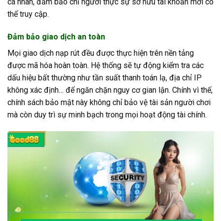
cá nhân, đảm bảo chỉ người thực sự sở hữu tài khoản mới có
thể truy cập.
Đảm bảo giao dịch an toàn
Mọi giao dịch nạp rút đều được thực hiện trên nền tảng
được mã hóa hoàn toàn. Hệ thống sẽ tự động kiểm tra các
dấu hiệu bất thường như tần suất thanh toán lạ, địa chỉ IP
không xác định… để ngăn chặn nguy cơ gian lận. Chính vì thế,
chính sách bảo mật này không chỉ bảo vệ tài sản người chơi
mà còn duy trì sự minh bạch trong mọi hoạt động tài chính.