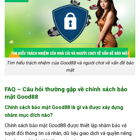
Tìm hiểu trách nhiệm của Good88 và người chơi về vấn đề bảo
mật
FAQ – Câu hỏi thường gặp về chính sách bảo
mật Good88
Chính sách bảo mật Good88 là gì và được xây dựng
nhằm mục đích nào?
Chính sách bảo mật Good88 được thiết lập nhằm bảo vệ
tuyệt đối thông tin cá nhân, dữ liệu giao dịch và quyền riêng