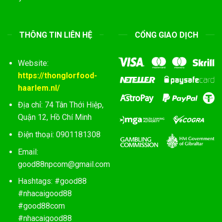
THÔNG TIN LIÊN HỆ
CỔNG GIAO DỊCH
Website:
https://thonglorfood-
haarlem.nl/
Địa chỉ: 74 Tân Thới Hiệp,
Quận 12, Hồ Chí Minh
Điện thoại: 0901181308
Email:
good88npcom@gmail.com
Hashtags: #good88
#nhacaigood88
#good88com
#nhacaigood88