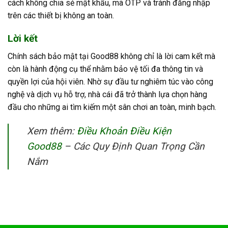
cách không chia sẻ mật khẩu, mã OTP và tránh đăng nhập
trên các thiết bị không an toàn.
Lời kết
Chính sách bảo mật tại Good88 không chỉ là lời cam kết mà
còn là hành động cụ thể nhằm bảo vệ tối đa thông tin và
quyền lợi của hội viên. Nhờ sự đầu tư nghiêm túc vào công
nghệ và dịch vụ hỗ trợ, nhà cái đã trở thành lựa chọn hàng
đầu cho những ai tìm kiếm một sân chơi an toàn, minh bạch.
Xem thêm:
Điều Khoản Điều Kiện
Good88
– Các Quy Định Quan Trọng Cần
Nắm