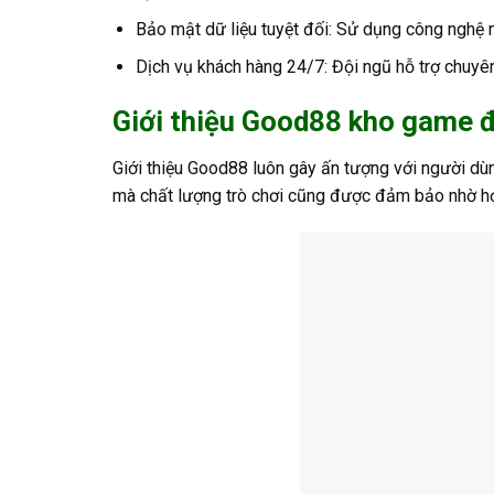
Bảo mật dữ liệu tuyệt đối: Sử dụng công nghệ m
Dịch vụ khách hàng 24/7: Đội ngũ hỗ trợ chuyê
Giới thiệu Good88 kho game 
Giới thiệu Good88 luôn gây ấn tượng với người dùn
mà chất lượng trò chơi cũng được đảm bảo nhờ hợp