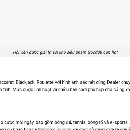
Hội viên được giải trí với kho siêu phẩm Good88 cực hot
ccarat, Blackjack, Roulette với hình ảnh sắc nét cùng Dealer ch
h tính. Mức cược linh hoạt và nhiều bàn chơi phù hợp cho cả ngư
èo cược mỗi ngày, bao gồm bóng đá, tennis, bóng rổ và e-sports
công cụ phân tích và thống kê giúp người chơi dễ dàng đưa ra quy