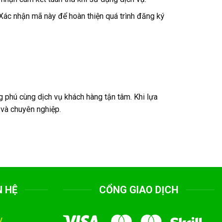
Xác nhận mã này để hoàn thiện quá trình đăng ký
ong phú cùng dịch vụ khách hàng tận tâm. Khi lựa
 và chuyên nghiệp.
N HỆ
CỔNG GIAO DỊCH
/