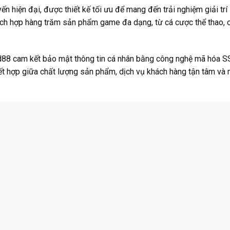
n hiện đại, được thiết kế tối ưu để mang đến trải nghiệm giải trí 
ch hợp hàng trăm sản phẩm game đa dạng, từ cá cược thể thao, ca
88 cam kết bảo mật thông tin cá nhân bằng công nghệ mã hóa SSL 
ết hợp giữa chất lượng sản phẩm, dịch vụ khách hàng tận tâm và 