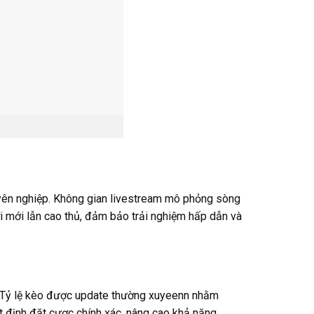
uyên nghiệp. Không gian livestream mô phỏng sòng
ời mới lẫn cao thủ, đảm bảo trải nghiệm hấp dẫn và
. Tỷ lệ kèo được update thường xuyeenn nhằm
ết định đặt cược chính xác, nâng cao khả năng