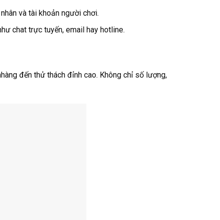
nhân và tài khoản người chơi.
hư chat trực tuyến, email hay hotline.
nhàng đến thử thách đỉnh cao. Không chỉ số lượng,