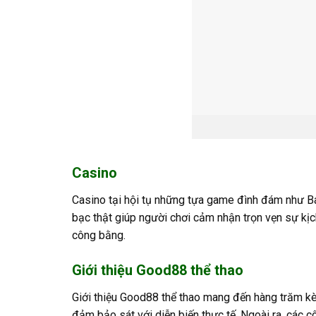
Casino
Casino tại hội tụ những tựa game đình đám như Ba
bạc thật giúp người chơi cảm nhận trọn vẹn sự kịc
công bằng.
Giới thiệu Good88 thể thao
Giới thiệu Good88 thể thao mang đến hàng trăm k
đảm bảo sát với diễn biến thực tế. Ngoài ra, các 