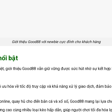
Giới thiệu Good88 với newbie cực đỉnh cho khách hàng
nổi bật
 liệt, giới thiệu Good88 vẫn giữ vững được sức hút nhờ sự kết hợp 
i ưu hóa về tốc độ truy cập và khả năng xử lý giao dịch, đảm bả
 online, quay hũ cho đến bắn cá và xổ số, Good88 mang lại lựa c
ng cao cùng nhiều loại kèo hấp dẫn, giúp người chơi tối đa hóa l