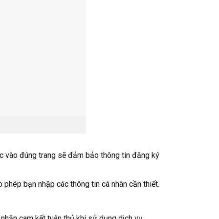
ệc vào đúng trang sẽ đảm bảo thông tin đăng ký
 phép bạn nhập các thông tin cá nhân cần thiết.
nhận cam kết tuân thủ khi sử dụng dịch vụ.