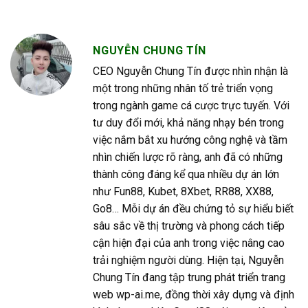
NGUYỄN CHUNG TÍN
CEO Nguyễn Chung Tín được nhìn nhận là
một trong những nhân tố trẻ triển vọng
trong ngành game cá cược trực tuyến. Với
tư duy đổi mới, khả năng nhạy bén trong
việc nắm bắt xu hướng công nghệ và tầm
nhìn chiến lược rõ ràng, anh đã có những
thành công đáng kể qua nhiều dự án lớn
như Fun88, Kubet, 8Xbet, RR88, XX88,
Go8… Mỗi dự án đều chứng tỏ sự hiểu biết
sâu sắc về thị trường và phong cách tiếp
cận hiện đại của anh trong việc nâng cao
trải nghiệm người dùng. Hiện tại, Nguyễn
Chung Tín đang tập trung phát triển trang
web wp-ai.me, đồng thời xây dựng và định