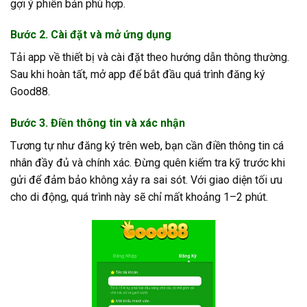
gợi ý phiên bản phù hợp.
Bước 2. Cài đặt và mở ứng dụng
Tải app về thiết bị và cài đặt theo hướng dẫn thông thường.
Sau khi hoàn tất, mở app để bắt đầu quá trình đăng ký
Good88.
Bước 3. Điền thông tin và xác nhận
Tương tự như đăng ký trên web, bạn cần điền thông tin cá
nhân đầy đủ và chính xác. Đừng quên kiểm tra kỹ trước khi
gửi để đảm bảo không xảy ra sai sót. Với giao diện tối ưu
cho di động, quá trình này sẽ chỉ mất khoảng 1–2 phút.