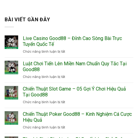
BÀI VIẾT GẦN ĐÂY
Live Casino Good88 – Đỉnh Cao Sòng Bài Trực
06
Tuyến Quốc Tế
Th8
Chức năng bình luận bị tắt
ở
Live
Casino
Luật Chơi Tiến Lên Miền Nam Chuẩn Quy Tắc Tại
06
Good88
Good88
Th8
–
Chức năng bình luận bị tắt
ở
Đỉnh
Luật
Cao
Chơi
Chiến Thuật Slot Game – 05 Gợi Ý Chơi Hiệu Quả
Sòng
06
Tiến
Bài
Tại Good88
Th8
Lên
Trực
Chức năng bình luận bị tắt
ở
Miền
Tuyến
Chiến
Nam
Quốc
Thuật
Chiến Thuật Poker Good88 – Kinh Nghiệm Cá Cược
Chuẩn
Tế
06
Slot
Quy
Hiệu Quả
Th8
Game
Tắc
Chức năng bình luận bị tắt
ở
–
Tại
Chiến
05
Good88
Thuật