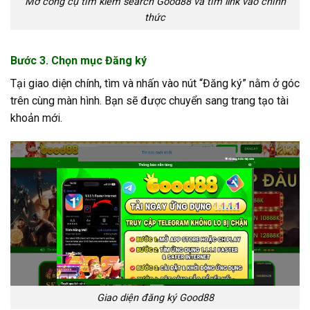
Mở công cụ tìm kiếm search Good88 và tìm link vào chính
thức
Bước 3. Chọn mục Đăng ký
Tại giao diện chính, tìm và nhấn vào nút “Đăng ký” nằm ở góc
trên cùng màn hình. Bạn sẽ được chuyển sang trang tạo tài
khoản mới.
Giao diện đăng ký Good88