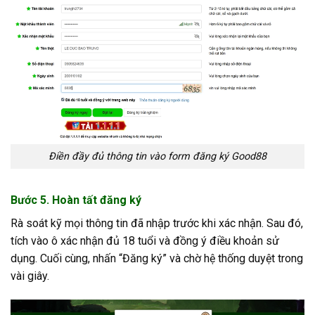
Điền đầy đủ thông tin vào form đăng ký Good88
Bước 5. Hoàn tất đăng ký
Rà soát kỹ mọi thông tin đã nhập trước khi xác nhận. Sau đó,
tích vào ô xác nhận đủ 18 tuổi và đồng ý điều khoản sử
dụng. Cuối cùng, nhấn “Đăng ký” và chờ hệ thống duyệt trong
vài giây.