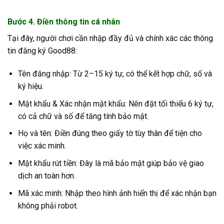
Bước 4. Điền thông tin cá nhân
Tại đây, người chơi cần nhập đầy đủ và chính xác các thông
tin đăng ký Good88:
Tên đăng nhập: Từ 2–15 ký tự, có thể kết hợp chữ, số và
ký hiệu.
Mật khẩu & Xác nhận mật khẩu: Nên đặt tối thiểu 6 ký tự,
có cả chữ và số để tăng tính bảo mật.
Họ và tên: Điền đúng theo giấy tờ tùy thân để tiện cho
việc xác minh.
Mật khẩu rút tiền: Đây là mã bảo mật giúp bảo vệ giao
dịch an toàn hơn.
Mã xác minh: Nhập theo hình ảnh hiển thị để xác nhận bạn
không phải robot.