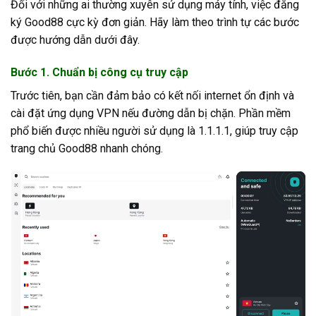
Đối với những ai thường xuyên sử dụng máy tính, việc đăng
ký Good88 cực kỳ đơn giản. Hãy làm theo trình tự các bước
được hướng dẫn dưới đây.
Bước 1. Chuẩn bị công cụ truy cập
Trước tiên, bạn cần đảm bảo có kết nối internet ổn định và
cài đặt ứng dụng VPN nếu đường dẫn bị chặn. Phần mềm
phổ biến được nhiều người sử dụng là 1.1.1.1, giúp truy cập
trang chủ Good88 nhanh chóng.