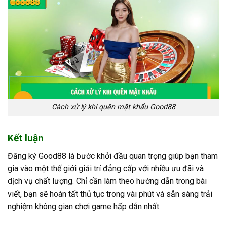
Cách xử lý khi quên mật khẩu Good88
Kết luận
Đăng ký Good88 là bước khởi đầu quan trọng giúp bạn tham
gia vào một thế giới giải trí đẳng cấp với nhiều ưu đãi và
dịch vụ chất lượng. Chỉ cần làm theo hướng dẫn trong bài
viết, bạn sẽ hoàn tất thủ tục trong vài phút và sẵn sàng trải
nghiệm không gian chơi game hấp dẫn nhất.