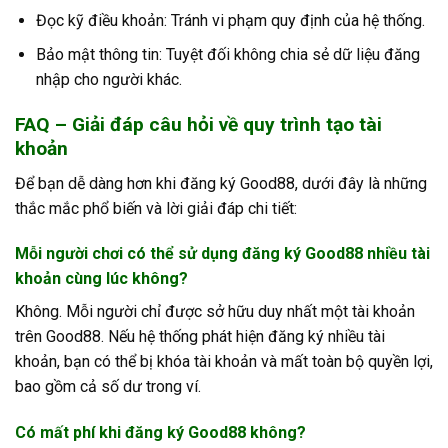
Đọc kỹ điều khoản: Tránh vi phạm quy định của hệ thống.
Bảo mật thông tin: Tuyệt đối không chia sẻ dữ liệu đăng
nhập cho người khác.
FAQ – Giải đáp câu hỏi về quy trình tạo tài
khoản
Để bạn dễ dàng hơn khi đăng ký Good88, dưới đây là những
thắc mắc phổ biến và lời giải đáp chi tiết:
Mỗi người chơi có thể sử dụng đăng ký Good88 nhiều tài
khoản cùng lúc không?
Không. Mỗi người chỉ được sở hữu duy nhất một tài khoản
trên Good88. Nếu hệ thống phát hiện đăng ký nhiều tài
khoản, bạn có thể bị khóa tài khoản và mất toàn bộ quyền lợi,
bao gồm cả số dư trong ví.
Có mất phí khi đăng ký Good88 không?