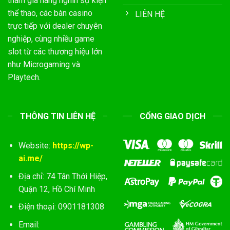
tham gia hàng nghìn sự kiện
thể thao, các bàn casino
LIÊN HỆ
trực tiếp với dealer chuyên
nghiệp, cùng nhiều game
slot từ các thương hiệu lớn
như Microgaming và
Playtech.
THÔNG TIN LIÊN HỆ
CỔNG GIAO DỊCH
Website:
https://wp-
ai.me/
Địa chỉ: 74 Tân Thới Hiệp,
Quận 12, Hồ Chí Minh
Điện thoại: 0901181308
Email: