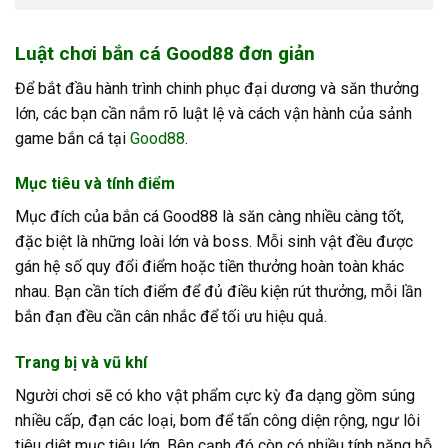
Luật chơi bắn cá Good88 đơn giản
Để bắt đầu hành trình chinh phục đại dương và săn thưởng
lớn, các bạn cần nắm rõ luật lệ và cách vận hành của sảnh
game bắn cá tại
Good88
.
Mục tiêu và tính điểm
Mục đích của bắn cá Good88 là săn càng nhiều càng tốt,
đặc biệt là những loài lớn và boss. Mỗi sinh vật đều được
gán hệ số quy đổi điểm hoặc tiền thưởng hoàn toàn khác
nhau. Bạn cần tích điểm để đủ điều kiện rút thưởng, mỗi lần
bắn đạn đều cần cân nhắc để tối ưu hiệu quả.
Trang bị và vũ khí
Người chơi sẽ có kho vật phẩm cực kỳ đa dạng gồm súng
nhiều cấp, đạn các loại, bom để tấn công diện rộng, ngư lôi
tiêu diệt mục tiêu lớn. Bên cạnh đó còn có nhiều tính năng hỗ