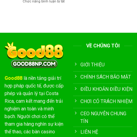
Chức năng bình luận bị tắt
ở
–
Hiệu
Tâm
Kinh
Quả
Lý
Nghiệm
Tại
Chơi
Cá
Good88
Blackjack
Cược
–
Hiệu
Bí
Quả
Quyết
Làm
VỀ CHÚNG TÔI
Chủ
Cuộc
Chơi
GIỚI THIỆU
Tại
Good88
CHÍNH SÁCH BẢO MẬT
Good88
là nền tảng giải trí
hợp pháp quốc tế, được cấp
ĐIỀU KHOẢN ĐIỀU KIỆN
phép và quản lý tại Costa
Rica, cam kết mang đến trải
CHƠI CÓ TRÁCH NHIỆM
nghiệm an toàn và minh
CEO NGUYỄN CHUNG
bạch. Người chơi có thể
TÍN
tham gia hàng nghìn sự kiện
thể thao, các bàn casino
LIÊN HỆ