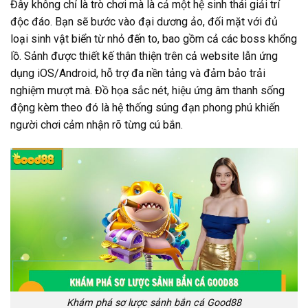
Đây không chỉ là trò chơi mà là cả một hệ sinh thái giải trí
độc đáo. Bạn sẽ bước vào đại dương ảo, đối mặt với đủ
loại sinh vật biển từ nhỏ đến to, bao gồm cả các boss khổng
lồ. Sảnh được thiết kế thân thiện trên cả website lẫn ứng
dụng iOS/Android, hỗ trợ đa nền tảng và đảm bảo trải
nghiệm mượt mà. Đồ họa sắc nét, hiệu ứng âm thanh sống
động kèm theo đó là hệ thống súng đạn phong phú khiến
người chơi cảm nhận rõ từng cú bắn.
Khám phá sơ lược sảnh bắn cá Good88