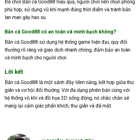
Để chơi Bắn cá Good88 hiệu quả, người chơi nên chọn phòng
phù hợp, sử dụng vũ khí mạnh đúng thời điểm và tránh bắn
lan man gây hao xu.
Bắn cá Good88 có an toàn và minh bạch không?
Bắn cá Good88 sử dụng hệ thống game hiện đại, quy đổi
thưởng rõ ràng và giao dịch nhanh chóng, đảm bảo an toàn
và minh bạch cho người chơi.
Lời kết
Bắn cá Good88 là một sảnh đầy tiềm năng, kết hợp giữa thư
giãn và cơ hội đổi thưởng. Với đa dạng phiên bản cùng với
hệ thống vũ khí và đồ họa 3D sống động, nó chắc chắn sẽ
mang lại cảm giác phấn khích, thư giãn và đã mắt.