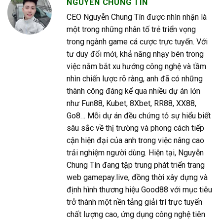
NGUYỄN CHUNG TÍN
CEO Nguyễn Chung Tín được nhìn nhận là
một trong những nhân tố trẻ triển vọng
trong ngành game cá cược trực tuyến. Với
tư duy đổi mới, khả năng nhạy bén trong
việc nắm bắt xu hướng công nghệ và tầm
nhìn chiến lược rõ ràng, anh đã có những
thành công đáng kể qua nhiều dự án lớn
như Fun88, Kubet, 8Xbet, RR88, XX88,
Go8… Mỗi dự án đều chứng tỏ sự hiểu biết
sâu sắc về thị trường và phong cách tiếp
cận hiện đại của anh trong việc nâng cao
trải nghiệm người dùng. Hiện tại, Nguyễn
Chung Tín đang tập trung phát triển trang
web gamepay.live, đồng thời xây dựng và
định hình thương hiệu Good88 với mục tiêu
trở thành một nền tảng giải trí trực tuyến
chất lượng cao, ứng dụng công nghệ tiên