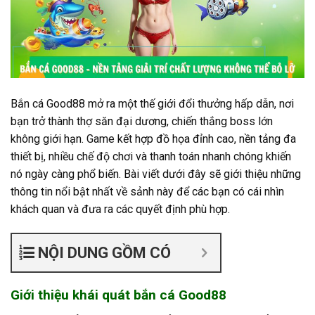
Bắn cá Good88 mở ra một thế giới đổi thưởng hấp dẫn, nơi
bạn trở thành thợ săn đại dương, chiến thắng boss lớn
không giới hạn. Game kết hợp đồ họa đỉnh cao, nền tảng đa
thiết bị, nhiều chế độ chơi và thanh toán nhanh chóng khiến
nó ngày càng phổ biến. Bài viết dưới đây sẽ giới thiệu những
thông tin nổi bật nhất về sảnh này để các bạn có cái nhìn
khách quan và đưa ra các quyết định phù hợp.
NỘI DUNG GỒM CÓ
Giới thiệu khái quát bắn cá Good88