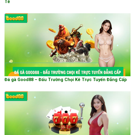
Tế
Đá gà Good88 – Đấu Trường Chọi Kê Trực Tuyến Đẳng Cấp