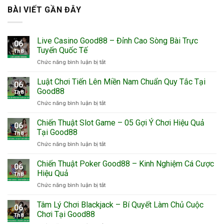
BÀI VIẾT GẦN ĐÂY
Live Casino Good88 – Đỉnh Cao Sòng Bài Trực
06
Tuyến Quốc Tế
Th8
Chức năng bình luận bị tắt
ở
Live
Casino
Luật Chơi Tiến Lên Miền Nam Chuẩn Quy Tắc Tại
06
Good88
Good88
Th8
–
Chức năng bình luận bị tắt
ở
Đỉnh
Luật
Cao
Chơi
Chiến Thuật Slot Game – 05 Gợi Ý Chơi Hiệu Quả
Sòng
06
Tiến
Bài
Tại Good88
Th8
Lên
Trực
Chức năng bình luận bị tắt
ở
Miền
Tuyến
Chiến
Nam
Quốc
Thuật
Chiến Thuật Poker Good88 – Kinh Nghiệm Cá Cược
Chuẩn
Tế
06
Slot
Quy
Hiệu Quả
Th8
Game
Tắc
Chức năng bình luận bị tắt
ở
–
Tại
Chiến
05
Good88
Thuật
Tâm Lý Chơi Blackjack – Bí Quyết Làm Chủ Cuộc
Gợi
06
Poker
Ý
Chơi Tại Good88
Th8
Good88
Chơi